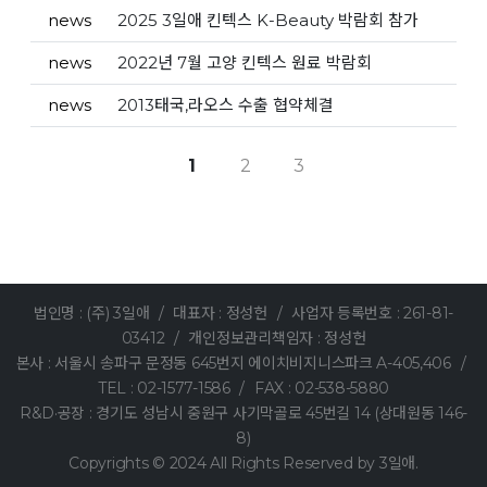
news
2025 3일애 킨텍스 K-Beauty 박람회 참가
news
2022년 7월 고양 킨텍스 원료 박람회
news
2013태국,라오스 수출 협약체결
1
2
3
법인명 : (주) 3일애
/
대표자 : 정성헌
/
사업자 등록번호 : 261-81-
03412
/
개인정보관리책임자 : 정성헌
본사 : 서울시 송파구 문정동 645번지 에이치비지니스파크 A-405,406
/
TEL : 02-1577-1586
/
FAX : 02-538-5880
R&D·공장 : 경기도 성남시 중원구 사기막골로 45번길 14 (상대원동 146-
8)
Copyrights © 2024 All Rights Reserved by 3일애.