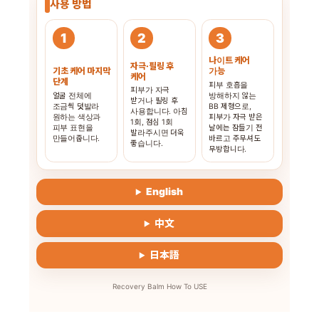
사용 방법
1
2
3
나이트 케어
자극·필링 후
기초 케어 마지막
가능
케어
단계
피부 호흡을
피부가 자극
얼굴 전체에
방해하지 않는
받거나 필링 후
조금씩 덧발라
BB 제형으로,
사용합니다. 아침
원하는 색상과
피부가 자극 받은
1회, 점심 1회
피부 표현을
날에는 잠들기 전
발라주시면 더욱
만들어줍니다.
바르고 주무셔도
좋습니다.
무방합니다.
English
中文
日本語
Recovery Balm How To USE