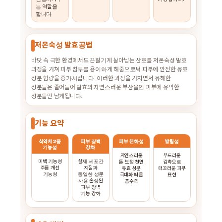
는 역할을
합니다
저온숙성 발효공법
바닷 속 극한 환경에서도 끈질기게 살아남는 산호를 저온숙성 발효
과정을 거쳐 피부 침투를 용이하게 해줌으로써 피부에 안전한 유효
성분 함량을 증가시킵니다. 이러한 과정을 거치면서 유해한
성분들은 줄어들어 발효의 자연스러운 부산물인 피부에 유익한
성분들만 남게됩니다.
기능 요약
식약처 2중
피부 장벽
피부 친화성
발림성
기능성
강화
자연스러운
부드러운
미백 기능성
실제 세포간
톤 보정 천연
감촉으로
주름 개선
지질과
유효 성분
매끄러운 피부
기능성
동일한 성분
극대화 빠른
표현
사용 손상된
흡수력
피부 장벽
기능 강화