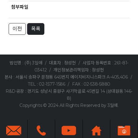
첨부파일
이전
목록
법인명 : (주) 3일애
/
대표자 : 정성헌
/
사업자 등록번호 : 261-81-
03412
/
개인정보관리책임자 : 정성헌
본사 : 서울시 송파구 문정동 645번지 에이치비지니스파크 A-405,406
/
TEL : 02-1577-1586
/
FAX : 02-538-5880
R&D·공장 : 경기도 성남시 중원구 사기막골로 45번길 14 (상대원동 146-
8)
Copyrights © 2024 All Rights Reserved by 3일애.