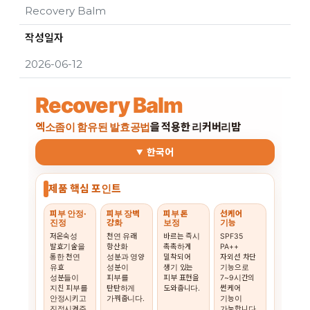
Recovery Balm
작성일자
2026-06-12
Recovery Balm
엑소좀이 함유된 발효공법
을 적용한 리커버리밤
한국어
제품 핵심 포인트
피부 안정·
피부 장벽
피부 톤
선케어
진정
강화
보정
기능
저온숙성
천연 유래
바르는 즉시
SPF35
발효기술을
항산화
촉촉하게
PA++
통한 천연
성분과 영양
밀착되어
자외선 차단
유효
성분이
생기 있는
기능으로
성분들이
피부를
피부 표현을
7~9시간의
지친 피부를
탄탄하게
도와줍니다.
썬케어
안정시키고
가꿔줍니다.
기능이
진정시켜주
가능합니다.